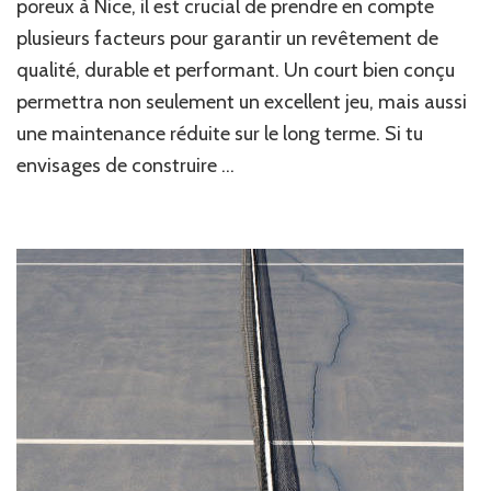
les
poreux à Nice, il est crucial de prendre en compte
performances
plusieurs facteurs pour garantir un revêtement de
du
qualité, durable et performant. Un court bien conçu
revêtement
lors
permettra non seulement un excellent jeu, mais aussi
de
une maintenance réduite sur le long terme. Si tu
la
Construction
envisages de construire …
d’un
court
de
tennis
en
béton
poreux
à
Nice
?