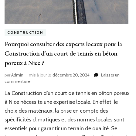
CONSTRUCTION
Pourquoi consulter des experts locaux pour la
Construction d’un court de tennis en béton
poreux à Nice ?
par
Admin
mis à jour le
décembre 20, 2024
Laisser un
sur
commentaire
Pourquoi
La Construction d’un court de tennis en béton poreux
consulter
des
à Nice nécessite une expertise locale. En effet, le
experts
choix des matériaux, la prise en compte des
locaux
spécificités climatiques et des normes locales sont
pour
la
essentiels pour garantir un terrain de qualité. Se
Construction