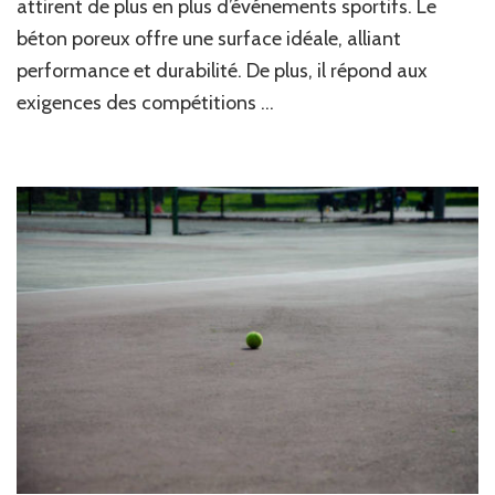
attirent de plus en plus d’événements sportifs. Le
ils
béton poreux offre une surface idéale, alliant
plus
de
performance et durabilité. De plus, il répond aux
compétitions
exigences des compétitions …
à
Nice
?