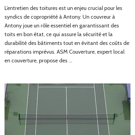
Quelles
L’entretien des toitures est un enjeu crucial pour les
solutions
ASM
syndics de copropriété à Antony. Un couvreur à
Couverture
Antony joue un rôle essentiel en garantissant des
offre-
toits en bon état, ce qui assure la sécurité et la
t-
il
durabilité des bâtiments tout en évitant des coûts de
aux
réparations imprévus. ASM Couverture, expert local
syndics
de
en couverture, propose des …
copropriété
pour
l’entretien
des
toitures
à
Antony ?