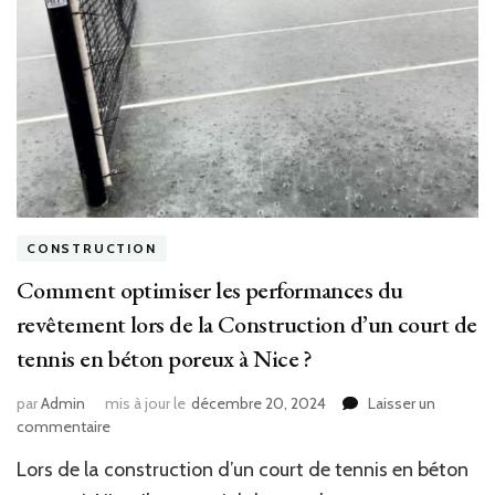
à
Nice
?
CONSTRUCTION
Comment optimiser les performances du
revêtement lors de la Construction d’un court de
tennis en béton poreux à Nice ?
par
Admin
mis à jour le
décembre 20, 2024
Laisser un
sur
commentaire
Comment
Lors de la construction d’un court de tennis en béton
optimiser