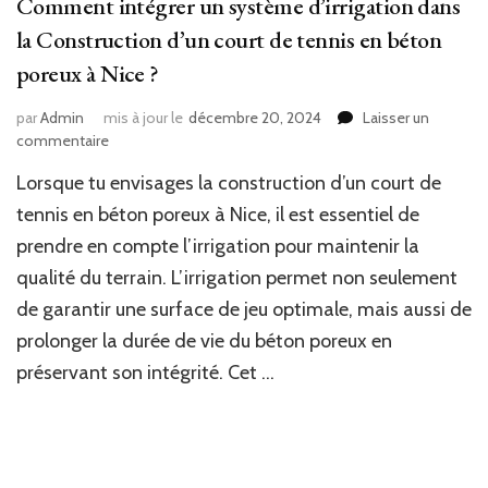
Comment intégrer un système d’irrigation dans
la Construction d’un court de tennis en béton
poreux à Nice ?
par
Admin
mis à jour le
décembre 20, 2024
Laisser un
sur
commentaire
Comment
Lorsque tu envisages la construction d’un court de
intégrer
un
tennis en béton poreux à Nice, il est essentiel de
système
prendre en compte l’irrigation pour maintenir la
d’irrigation
qualité du terrain. L’irrigation permet non seulement
dans
la
de garantir une surface de jeu optimale, mais aussi de
Construction
prolonger la durée de vie du béton poreux en
d’un
court
préservant son intégrité. Cet …
de
tennis
en
béton
poreux