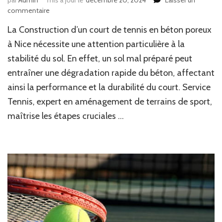
sur
commentaire
Comment
La Construction d’un court de tennis en béton poreux
assurer
une
à Nice nécessite une attention particulière à la
stabilité
stabilité du sol. En effet, un sol mal préparé peut
optimale
entraîner une dégradation rapide du béton, affectant
du
sol
ainsi la performance et la durabilité du court. Service
pour
Tennis, expert en aménagement de terrains de sport,
la
Construction
maîtrise les étapes cruciales …
d’un
court
de
tennis
en
béton
poreux
à
Nice
?