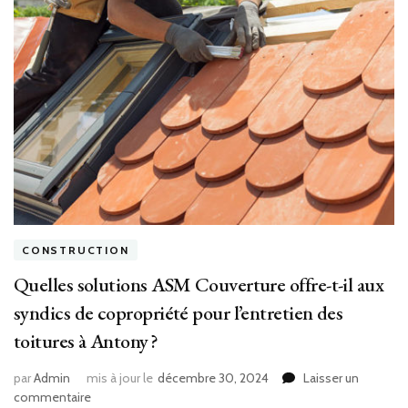
CONSTRUCTION
Quelles solutions ASM Couverture offre-t-il aux
syndics de copropriété pour l’entretien des
toitures à Antony ?
par
Admin
mis à jour le
décembre 30, 2024
Laisser un
sur
commentaire