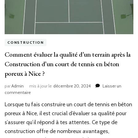
CONSTRUCTION
Comment évaluer la qualité d’un terrain après la
Construction d’un court de tennis en béton
poreux à Nice ?
par
Admin
mis à jour le
décembre 20, 2024
Laisser un
sur
commentaire
Comment
Lorsque tu fais construire un court de tennis en béton
évaluer
la
poreux à Nice, il est crucial d’évaluer sa qualité pour
qualité
s’assurer qu’il répond à tes attentes. Ce type de
d’un
construction offre de nombreux avantages,
terrain
après