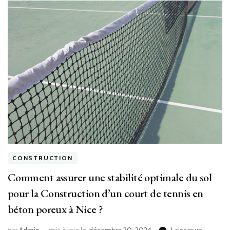
béton
poreux
à
Nice
?
CONSTRUCTION
Comment assurer une stabilité optimale du sol
pour la Construction d’un court de tennis en
béton poreux à Nice ?
par
Admin
mis à jour le
décembre 20, 2024
Laisser un