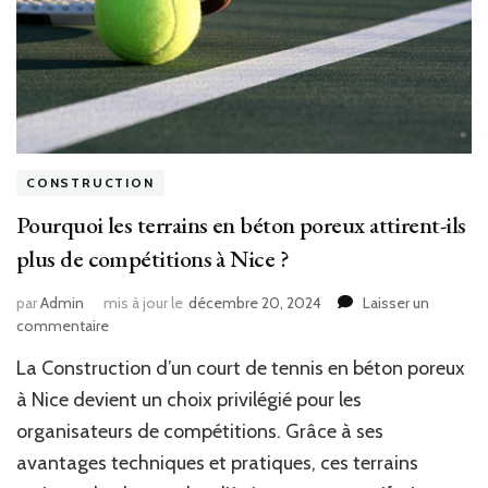
CONSTRUCTION
Pourquoi les terrains en béton poreux attirent-ils
plus de compétitions à Nice ?
par
Admin
mis à jour le
décembre 20, 2024
Laisser un
sur
commentaire
Pourquoi
La Construction d’un court de tennis en béton poreux
les
terrains
à Nice devient un choix privilégié pour les
en
organisateurs de compétitions. Grâce à ses
béton
avantages techniques et pratiques, ces terrains
poreux
attirent-