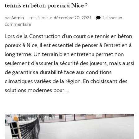
tennis en béton poreux à Nice ?
par
Admin
mis à jour le
décembre 20, 2024
Laisser un
sur
commentaire
Pourquoi
Lors de la Construction d’un court de tennis en béton
inclure
des
poreux à Nice, il est essentiel de penser à l’entretien à
solutions
long terme. Un terrain bien entretenu permet non
modernes
seulement d’assurer la sécurité des joueurs, mais aussi
pour
l’entretien
de garantir sa durabilité face aux conditions
dans
climatiques variées de la région. En choisissant des
la
Construction
solutions modernes pour …
d’un
court
de
tennis
en
béton
poreux