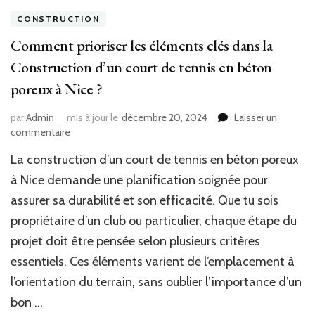
CONSTRUCTION
Comment prioriser les éléments clés dans la
Construction d’un court de tennis en béton
poreux à Nice ?
par
Admin
mis à jour le
décembre 20, 2024
Laisser un
sur
commentaire
Comment
La construction d’un court de tennis en béton poreux
prioriser
les
à Nice demande une planification soignée pour
éléments
assurer sa durabilité et son efficacité. Que tu sois
clés
propriétaire d’un club ou particulier, chaque étape du
dans
la
projet doit être pensée selon plusieurs critères
Construction
essentiels. Ces éléments varient de l’emplacement à
d’un
court
l’orientation du terrain, sans oublier l’importance d’un
de
bon …
tennis