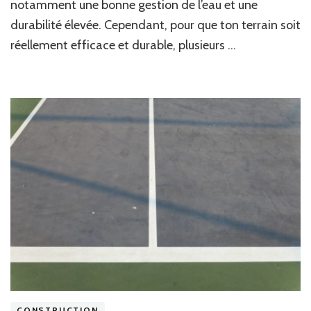
notamment une bonne gestion de l’eau et une
la
durabilité élevée. Cependant, pour que ton terrain soit
Construction
d’un
réellement efficace et durable, plusieurs …
court
de
tennis
en
béton
poreux
à
Nice
?
CONSTRUCTION