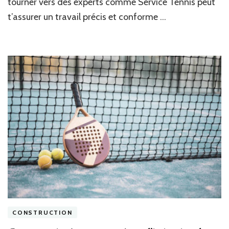
tourner vers des experts comme Service Tennis peut
d’un
court
t’assurer un travail précis et conforme …
de
tennis
en
béton
poreux
à
Nice
?
CONSTRUCTION