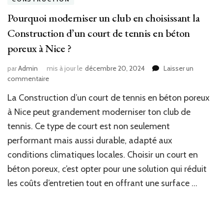
Pourquoi moderniser un club en choisissant la
Construction d’un court de tennis en béton
poreux à Nice ?
par
Admin
mis à jour le
décembre 20, 2024
Laisser un
sur
commentaire
Pourquoi
La Construction d’un court de tennis en béton poreux
moderniser
un
à Nice peut grandement moderniser ton club de
club
tennis. Ce type de court est non seulement
en
performant mais aussi durable, adapté aux
choisissant
la
conditions climatiques locales. Choisir un court en
Construction
béton poreux, c’est opter pour une solution qui réduit
d’un
court
les coûts d’entretien tout en offrant une surface …
de
tennis
en