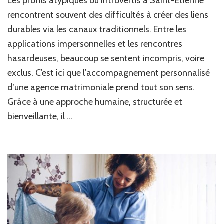
Les profils atypiques ou introvertis à Saint-Étienne
ma
ac
rencontrent souvent des difficultés à créer des liens
t-
durables via les canaux traditionnels. Entre les
ell
applications impersonnelles et les rencontres
les
pro
hasardeuses, beaucoup se sentent incompris, voire
aty
exclus. C’est ici que l’accompagnement personnalisé
ou
int
d’une agence matrimoniale prend tout son sens.
à
Grâce à une approche humaine, structurée et
Sai
bienveillante, il …
Ét
?