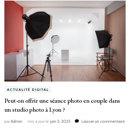
?
ACTUALITÉ DIGITAL
Peut-on offrir une séance photo en couple dans
un studio photo à Lyon ?
sur
par
Admin
mis à jour le
juin 5, 2025
Laisser un commentaire
Pe