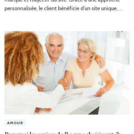
pour
une
personnalisée, le client bénéficie d’un site unique, …
création
de
site
professionnel
?
AMOUR