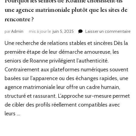
Pourquoi les seniors de Roanne choisissent-ils
une agence matrimoniale plutôt que les sites de
rencontre ?
sur
par
Admin
mis à jour le
juin 5, 2025
Laisser un commentaire
Po
Une recherche de relations stables et sincères Dès la
les
se
première étape de leur démarche amoureuse, les
de
seniors de Roanne privilégient l’authenticité.
Ro
Contrairement aux plateformes numériques souvent
ch
ils
basées sur l’apparence ou des échanges rapides, une
un
agence matrimoniale leur offre un cadre humain,
ag
ma
structuré et rassurant. L’approche sur-mesure permet
plu
de cibler des profils réellement compatibles avec
qu
leurs …
les
sit
de
re