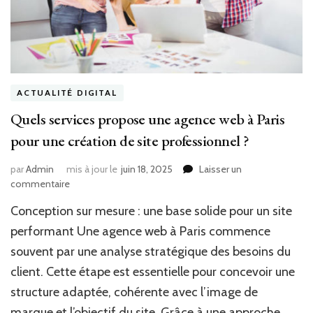
ACTUALITÉ DIGITAL
Quels services propose une agence web à Paris
pour une création de site professionnel ?
par
Admin
mis à jour le
juin 18, 2025
Laisser un
sur
commentaire
Quels
Conception sur mesure : une base solide pour un site
services
propose
performant Une agence web à Paris commence
une
souvent par une analyse stratégique des besoins du
agence
client. Cette étape est essentielle pour concevoir une
web
à
structure adaptée, cohérente avec l’image de
Paris
marque et l’objectif du site. Grâce à une approche