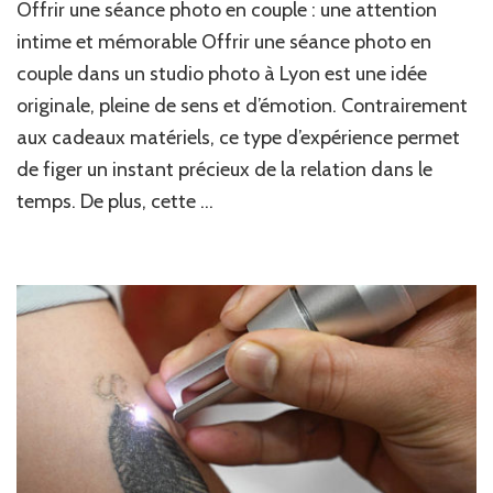
Offrir une séance photo en couple : une attention
on
off
intime et mémorable Offrir une séance photo en
un
couple dans un studio photo à Lyon est une idée
sé
originale, pleine de sens et d’émotion. Contrairement
ph
en
aux cadeaux matériels, ce type d’expérience permet
co
de figer un instant précieux de la relation dans le
da
un
temps. De plus, cette …
st
ph
à
Ly
?