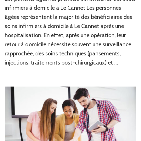
bénéficier
infirmiers à domicile à Le Cannet Les personnes
des
âgées représentent la majorité des bénéficiaires des
soins
soins infirmiers à domicile à Le Cannet après une
infirmiers
à
hospitalisation. En effet, après une opération, leur
domicile
retour à domicile nécessite souvent une surveillance
à
Le
rapprochée, des soins techniques (pansements,
Cannet
injections, traitements post-chirurgicaux) et …
après
une
opération
?