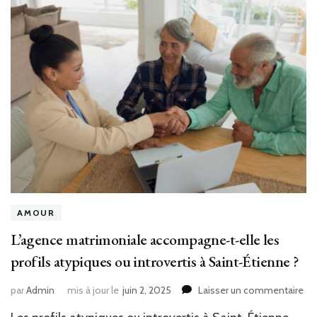
ou
de
gr
?
AMOUR
L’agence matrimoniale accompagne-t-elle les
profils atypiques ou introvertis à Saint-Étienne ?
sur
par
Admin
mis à jour le
juin 2, 2025
Laisser un commentaire
L’a