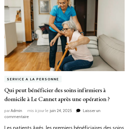
SERVICE A LA PERSONNE
Qui peut bénéficier des soins infirmiers à
domicile à Le Cannet après une opération ?
par
Admin
mis à jour le
juin 24, 2025
Laisser un
sur
commentaire
Qui
Les patients âgés, les premiers bénéficiaires des soins
peut