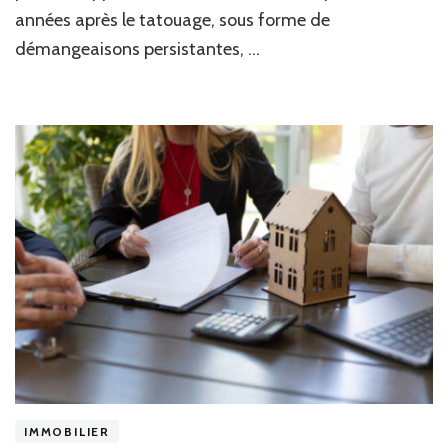
à
années après le tatouage, sous forme de
l’e
démangeaisons persistantes, …
ro
?
IMMOBILIER