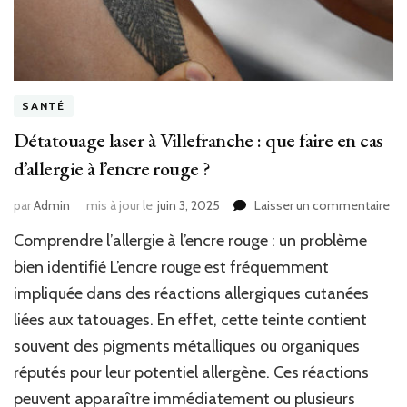
SANTÉ
Détatouage laser à Villefranche : que faire en cas
d’allergie à l’encre rouge ?
sur
par
Admin
mis à jour le
juin 3, 2025
Laisser un commentaire
Dé
Comprendre l’allergie à l’encre rouge : un problème
las
à
bien identifié L’encre rouge est fréquemment
Vil
impliquée dans des réactions allergiques cutanées
:
liées aux tatouages. En effet, cette teinte contient
qu
fai
souvent des pigments métalliques ou organiques
en
réputés pour leur potentiel allergène. Ces réactions
ca
d’a
peuvent apparaître immédiatement ou plusieurs