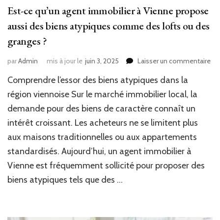
Est-ce qu’un agent immobilier à Vienne propose
aussi des biens atypiques comme des lofts ou des
granges ?
sur
par
Admin
mis à jour le
juin 3, 2025
Laisser un commentaire
Est
Comprendre l’essor des biens atypiques dans la
ce
qu’
région viennoise Sur le marché immobilier local, la
ag
demande pour des biens de caractère connaît un
im
intérêt croissant. Les acheteurs ne se limitent plus
à
Vi
aux maisons traditionnelles ou aux appartements
pr
standardisés. Aujourd’hui, un agent immobilier à
aus
de
Vienne est fréquemment sollicité pour proposer des
bi
biens atypiques tels que des …
aty
co
de
lof