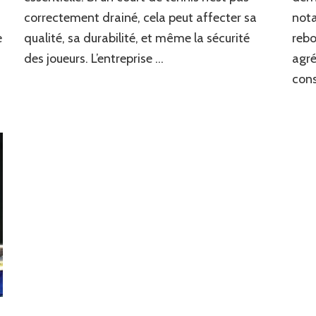
à
correctement drainé, cela peut affecter sa
nota
Cannes
nécessite-
e
qualité, sa durabilité, et même la sécurité
rebo
t-
des joueurs. L’entreprise …
agré
elle
cons
un
bon
drainage
?