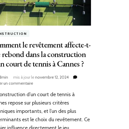
NSTRUCTION
ment le revêtement affecte-t-
le rebond dans la construction
n court de tennis à Cannes ?
dmin
mis à jour le
novembre 12, 2024
sur
er un commentaire
Comment
onstruction d’un court de tennis à
le
revêtement
es repose sur plusieurs critères
affecte-
niques importants, et l’un des plus
t-
rminants est le choix du revêtement. Ce
il
le
ier influence directement le jeu,