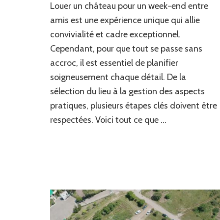
Louer un château pour un week-end entre
réserver
un
amis est une expérience unique qui allie
château
convivialité et cadre exceptionnel.
pour
Cependant, pour que tout se passe sans
un
week-
accroc, il est essentiel de planifier
end
soigneusement chaque détail. De la
entre
amis
sélection du lieu à la gestion des aspects
?
pratiques, plusieurs étapes clés doivent être
respectées. Voici tout ce que …