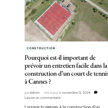
CONSTRUCTION
Pourquoi est-il important de
prévoir un entretien facile dans la
construction d’un court de tenni
à Cannes ?
par
Admin
mis à jour le
novembre 12, 2024
sur
Laisser un commentaire
Pourquoi
Lorsque tu penses à la construction d’un
est-