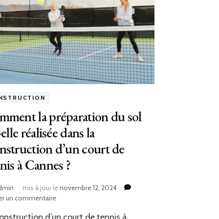
NSTRUCTION
ment la préparation du sol
-elle réalisée dans la
struction d’un court de
nis à Cannes ?
dmin
mis à jour le
novembre 12, 2024
sur
er un commentaire
Comment
onstruction d’un court de tennis à
la