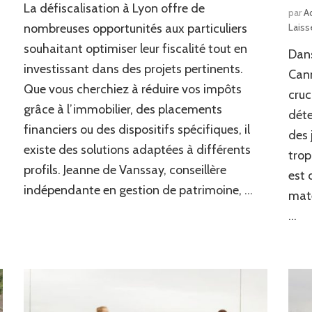
La défiscalisation à Lyon offre de
de
par
A
défiscalisation
nombreuses opportunités aux particuliers
Laiss
à
souhaitant optimiser leur fiscalité tout en
Dans
Lyon
investissant dans des projets pertinents.
pour
Cann
les
Que vous cherchiez à réduire vos impôts
cruc
particuliers
grâce à l’immobilier, des placements
déte
financiers ou des dispositifs spécifiques, il
des 
existe des solutions adaptées à différents
trop
profils. Jeanne de Vanssay, conseillère
est 
indépendante en gestion de patrimoine, …
maté
…