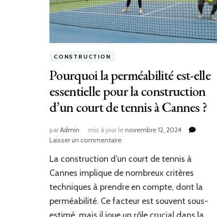
CONSTRUCTION
Pourquoi la perméabilité est-elle
essentielle pour la construction
d’un court de tennis à Cannes ?
par
Admin
mis à jour le
novembre 12, 2024
sur
Laisser un commentaire
Pourquoi
La construction d’un court de tennis à
la
perméabilité
Cannes implique de nombreux critères
est-
techniques à prendre en compte, dont la
elle
perméabilité. Ce facteur est souvent sous-
essentielle
pour
estimé, mais il joue un rôle crucial dans la