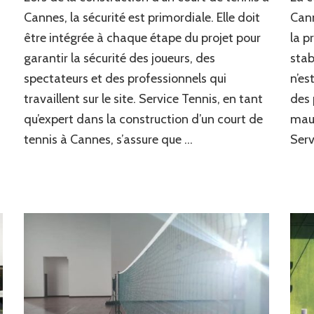
normes
Cannes, la sécurité est primordiale. Elle doit
Cann
de
être intégrée à chaque étape du projet pour
la p
sécurité
garantir la sécurité des joueurs, des
stabi
sont-
elles
spectateurs et des professionnels qui
n’es
intégrées
travaillent sur le site. Service Tennis, en tant
des
dans
la
qu’expert dans la construction d’un court de
mauv
Construction
tennis à Cannes, s’assure que …
Serv
d’un
court
de
tennis
à
Cannes
?