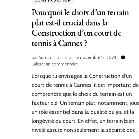
CONSTRUCTION
Pourquoi le choix d’un terrain
plat est-il crucial dans la
Construction d’un court de
tennis à Cannes ?
par
Admin
mis à jour le
novembre 12, 2024
sur
Laisser un commentaire
Pourquoi
Lorsque tu envisages la Construction d’un
le
choix
court de tennis à Cannes, il est important de
d’un
comprendre que le choix du terrain est un
terrain
facteur clé. Un terrain plat, notamment, jou
plat
est-
un rôle essentiel dans la qualité du jeu et la
il
longévité du court. En effet, un terrain bien
crucial
dans
nivelé assure non seulement la sécurité des 
la