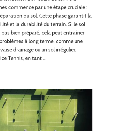
préparation
es commence par une étape cruciale :
du
réparation du sol. Cette phase garantit la
sol
lité et la durabilité du terrain. Si le sol
est-
elle
t pas bien préparé, cela peut entraîner
réalisée
 problèmes à long terme, comme une
dans
la
aise drainage ou un sol irrégulier.
Construction
ice Tennis, en tant …
d’un
court
de
tennis
à
Cannes
?