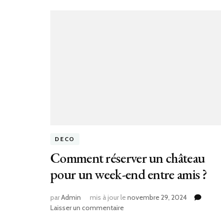
DECO
Comment réserver un château
pour un week-end entre amis ?
par
Admin
mis à jour le
novembre 29, 2024
sur
Laisser un commentaire
Comment