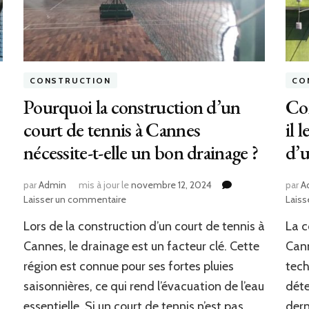
CONSTRUCTION
CO
Pourquoi la construction d’un
Com
court de tennis à Cannes
il 
nécessite-t-elle un bon drainage ?
d’u
par
Admin
mis à jour le
novembre 12, 2024
par
A
sur
Laisser un commentaire
Laiss
Pourquoi
Lors de la construction d’un court de tennis à
La c
la
construction
Cannes, le drainage est un facteur clé. Cette
Cann
d’un
région est connue pour ses fortes pluies
tech
court
saisonnières, ce qui rend l’évacuation de l’eau
déte
de
tennis
essentielle. Si un court de tennis n’est pas
dern