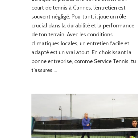
il
court de tennis à Cannes, l’entretien est
important
souvent négligé. Pourtant, il joue un rôle
de
crucial dans la durabilité et la performance
prévoir
un
de ton terrain. Avec les conditions
entretien
climatiques locales, un entretien facile et
facile
dans
adapté est un vrai atout. En choisissant la
la
bonne entreprise, comme Service Tennis, tu
construction
t’assures …
d’un
court
de
tennis
à
Cannes
?