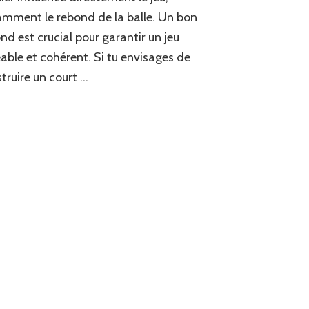
rebond
mment le rebond de la balle. Un bon
dans
la
nd est crucial pour garantir un jeu
construction
able et cohérent. Si tu envisages de
d’un
truire un court …
court
de
tennis
à
Cannes
?