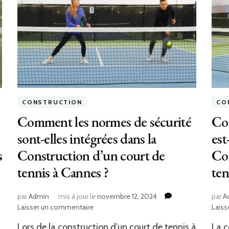
CONSTRUCTION
CO
Comment les normes de sécurité
Com
sont-elles intégrées dans la
est
s
Construction d’un court de
Con
tennis à Cannes ?
ten
par
Admin
mis à jour le
novembre 12, 2024
par
A
sur
Laisser un commentaire
Laiss
Comment
Lors de la construction d’un court de tennis à
La c
les