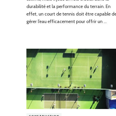
la
durabilité et la performance du terrain. En
construction
d’un
effet, un court de tennis doit être capable d
court
gérer l’eau efficacement pour offrir un …
de
tennis
à
Cannes
?