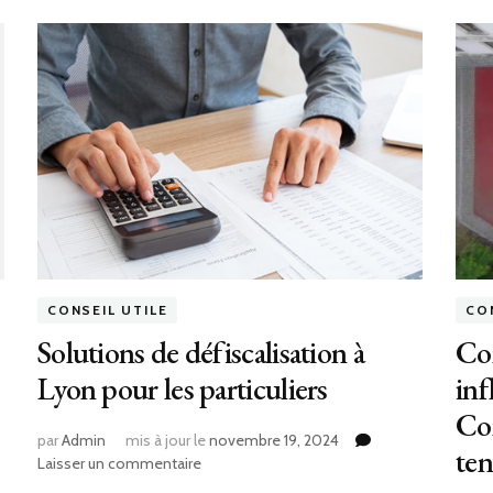
CONSEIL UTILE
CO
Solutions de défiscalisation à
Co
Lyon pour les particuliers
inf
Con
par
Admin
mis à jour le
novembre 19, 2024
ten
sur
Laisser un commentaire
Solutions