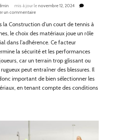
dmin
mis à jour le
novembre 12, 2024
sur
er un commentaire
Comment
 la Construction d’un court de tennis à
les
matériaux
es, le choix des matériaux joue un rôle
influencent-
ial dans l’adhérence. Ce facteur
ils
rmine la sécurité et les performances
l’adhérence
dans
joueurs, car un terrain trop glissant ou
la
 rugueux peut entraîner des blessures. Il
Construction
d’un
donc important de bien sélectionner les
court
riaux, en tenant compte des conditions
de
tennis
à
Cannes
?