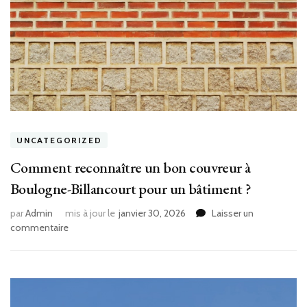
UNCATEGORIZED
Comment reconnaître un bon couvreur à
Boulogne-Billancourt pour un bâtiment ?
par
Admin
mis à jour le
janvier 30, 2026
Laisser un
sur
commentaire
Comment
reconnaître
un
bon
couvreur