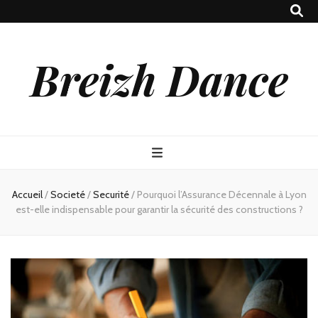
Breizh Dance
Accueil
/
Societé
/
Securité
/
Pourquoi l’Assurance Décennale à Lyon
est-elle indispensable pour garantir la sécurité des constructions ?