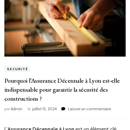
SECURITÉ
Pourquoi l’Assurance Décennale à Lyon est-elle
indispensable pour garantir la sécurité des
constructions ?
sur
par
Admin
le
juillet 15, 2024
Laisser un commentaire
Pourquoi
l’Assuranc
Décennal
L’
Assurance Décennale à Lyon
est un élément clé