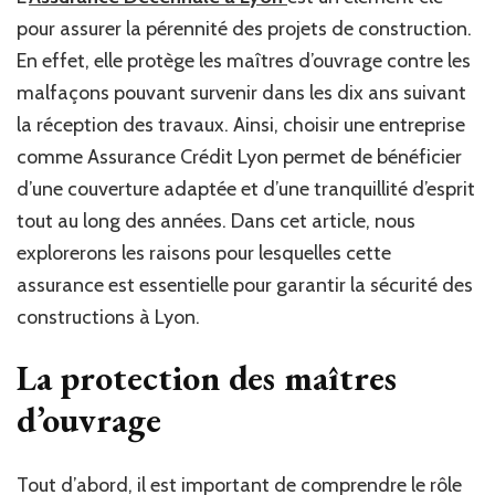
à
pour assurer la pérennité des projets de construction.
Lyon
est-
En effet, elle protège les maîtres d’ouvrage contre les
elle
malfaçons pouvant survenir dans les dix ans suivant
indispens
la réception des travaux. Ainsi, choisir une entreprise
pour
garantir
comme Assurance Crédit Lyon permet de bénéficier
la
d’une couverture adaptée et d’une tranquillité d’esprit
sécurité
tout au long des années. Dans cet article, nous
des
construct
explorerons les raisons pour lesquelles cette
?
assurance est essentielle pour garantir la sécurité des
constructions à Lyon.
La protection des maîtres
d’ouvrage
Tout d’abord, il est important de comprendre le rôle