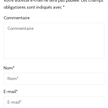
Votre adresse e-mail ne sera pas publiée.
Alternative:
Les champs
obligatoires sont indiqués avec
*
Commentaire
Nom
*
E-mail
*