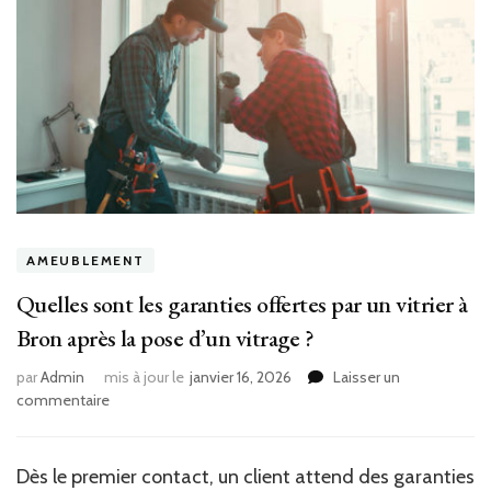
AMEUBLEMENT
Quelles sont les garanties offertes par un vitrier à
Bron après la pose d’un vitrage ?
par
Admin
mis à jour le
janvier 16, 2026
Laisser un
sur
commentaire
Quelles
sont
les
Dès le premier contact, un client attend des garanties
garanties