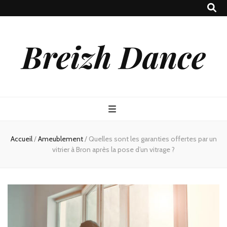
Breizh Dance
Accueil
/
Ameublement
/
Quelles sont les garanties offertes par un
vitrier à Bron après la pose d’un vitrage ?