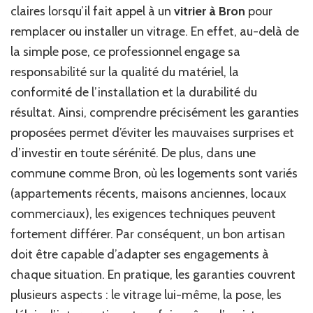
claires lorsqu’il fait appel à un
vitrier à Bron
pour
offertes
par
remplacer ou installer un vitrage. En effet, au-delà de
un
la simple pose, ce professionnel engage sa
vitrier
responsabilité sur la qualité du matériel, la
à
Bron
conformité de l’installation et la durabilité du
après
résultat. Ainsi, comprendre précisément les garanties
la
proposées permet d’éviter les mauvaises surprises et
pose
d’un
d’investir en toute sérénité. De plus, dans une
vitrage
commune comme Bron, où les logements sont variés
?
(appartements récents, maisons anciennes, locaux
commerciaux), les exigences techniques peuvent
fortement différer. Par conséquent, un bon artisan
doit être capable d’adapter ses engagements à
chaque situation. En pratique, les garanties couvrent
plusieurs aspects : le vitrage lui-même, la pose, les