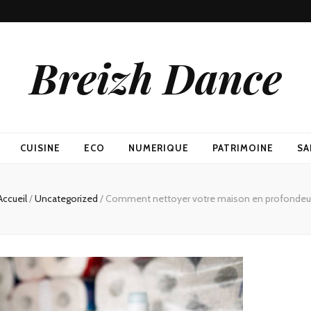
Breizh Dance
CUISINE
ECO
NUMERIQUE
PATRIMOINE
SA
Accueil
/
Uncategorized
/
Comment nettoyer votre maison en profondeu