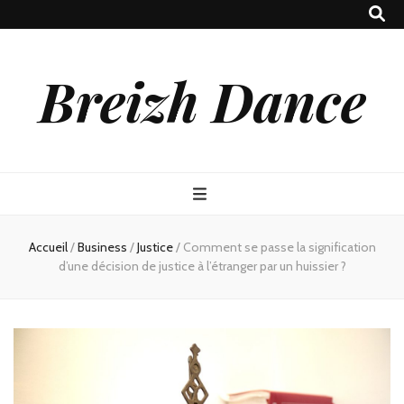
Breizh Dance
Accueil
/
Business
/
Justice
/
Comment se passe la signification
d’une décision de justice à l’étranger par un huissier ?