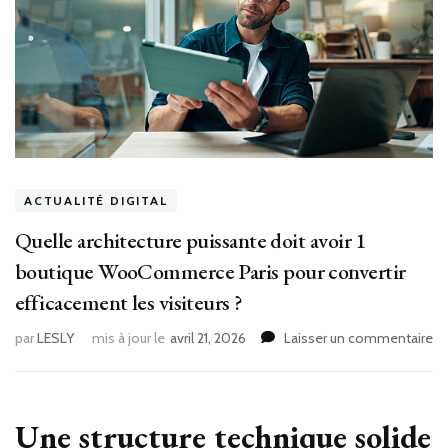
ACTUALITÉ DIGITAL
Quelle architecture puissante doit avoir 1
boutique WooCommerce Paris pour convertir
efficacement les visiteurs ?
su
par
LESLY
mis à jour le
avril 21, 2026
Laisser un commentaire
Qu
ar
pu
do
Une structure technique solide
av