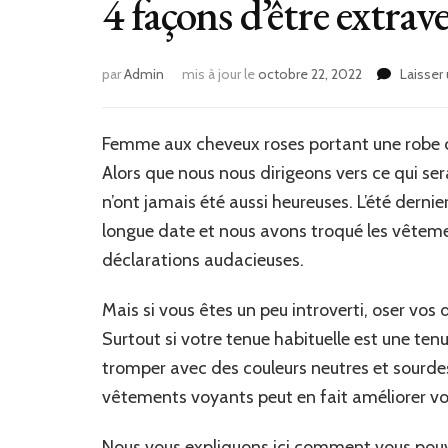
4 façons d’être extrav
par
Admin
mis à jour le
octobre 22, 2022
Laisser
Femme aux cheveux roses portant une robe c
Alors que nous nous dirigeons vers ce qui se
n’ont jamais été aussi heureuses. L’été dern
longue date et nous avons troqué les vêtem
déclarations audacieuses.
Mais si vous êtes un peu introverti, oser v
Surtout si votre tenue habituelle est une ten
tromper avec des couleurs neutres et sourde
vêtements voyants peut en fait améliorer v
Nous vous expliquons ici comment vous pouve