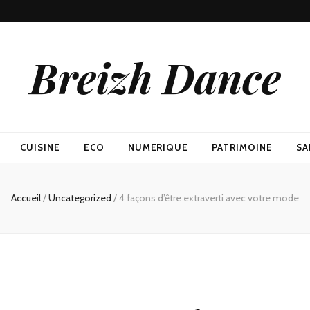
Breizh Dance
CUISINE
ECO
NUMERIQUE
PATRIMOINE
SA
Accueil
/
Uncategorized
/
4 façons d’être extraverti avec votre mode