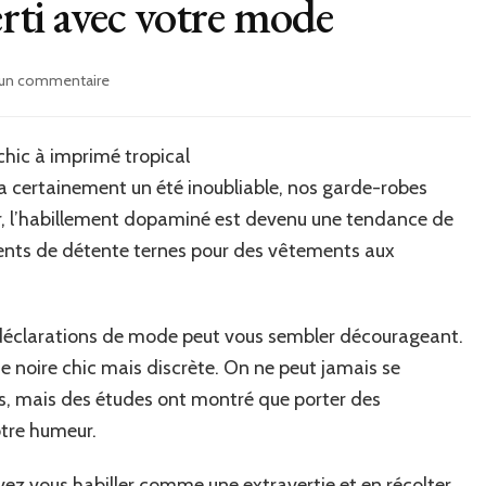
erti avec votre mode
sur
 un commentaire
4
façons
d’être
hic à imprimé tropical
extraverti
ra certainement un été inoubliable, nos garde-robes
avec
votre
ier, l’habillement dopaminé est devenu une tendance de
mode
ents de détente ternes pour des vêtements aux
os déclarations de mode peut vous sembler décourageant.
ue noire chic mais discrète. On ne peut jamais se
s, mais des études ont montré que porter des
otre humeur.
z vous habiller comme une extravertie et en récolter