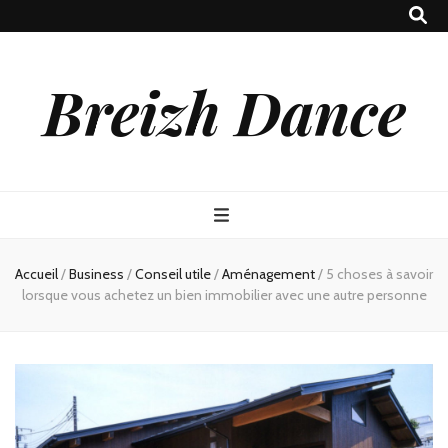
Breizh Dance
Accueil
/
Business
/
Conseil utile
/
Aménagement
/
5 choses à savoir
lorsque vous achetez un bien immobilier avec une autre personne